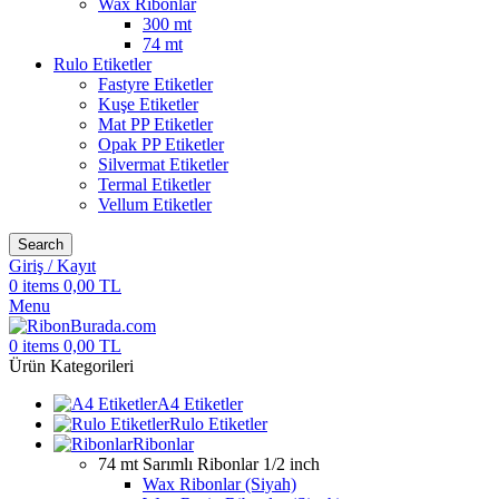
Wax Ribonlar
300 mt
74 mt
Rulo Etiketler
Fastyre Etiketler
Kuşe Etiketler
Mat PP Etiketler
Opak PP Etiketler
Silvermat Etiketler
Termal Etiketler
Vellum Etiketler
Search
Giriş / Kayıt
0
items
0,00
TL
Menu
0
items
0,00
TL
Ürün Kategorileri
A4 Etiketler
Rulo Etiketler
Ribonlar
74 mt Sarımlı Ribonlar
1/2 inch
Wax Ribonlar (Siyah)