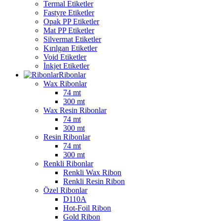
Termal Etiketler
Fastyre Etiketler
Opak PP Etiketler
Mat PP Etiketler
Silvermat Etiketler
Kırılgan Etiketler
Void Etiketler
İnkjet Etiketler
Ribonlar
Wax Ribonlar
74 mt
300 mt
Wax Resin Ribonlar
74 mt
300 mt
Resin Ribonlar
74 mt
300 mt
Renkli Ribonlar
Renkli Wax Ribon
Renkli Resin Ribon
Özel Ribonlar
D110A
Hot-Foil Ribon
Gold Ribon