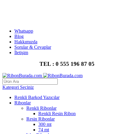
TEL: 0 555 196 87 05
ÜRETİCİDEN TOPTAN BARKOD ETİKETİ & RİBONLAR
Whatsapp
Blog
Hakkımızda
Sorular & Cevaplar
İletişim
TEL : 0 555 196 87 05
Kategori Seçiniz
Renkli Barkod Yazıcılar
Ribonlar
Renkli Ribonlar
Renkli Resin Ribon
Resin Ribonlar
300 mt
74 mt