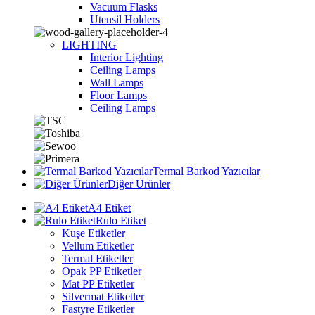
Vacuum Flasks
Utensil Holders
LIGHTING
Interior Lighting
Ceiling Lamps
Wall Lamps
Floor Lamps
Ceiling Lamps
Termal Barkod Yazıcılar
Diğer Ürünler
A4 Etiket
Rulo Etiket
Kuşe Etiketler
Vellum Etiketler
Termal Etiketler
Opak PP Etiketler
Mat PP Etiketler
Silvermat Etiketler
Fastyre Etiketler