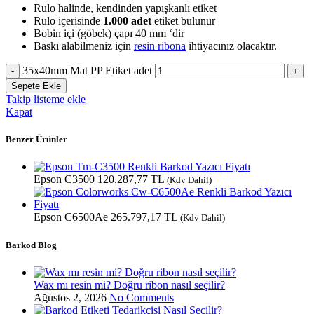
Rulo halinde, kendinden yapışkanlı etiket
Rulo içerisinde
1.000 adet
etiket bulunur
Bobin içi (göbek) çapı 40 mm ‘dir
Baskı alabilmeniz için
resin ribona
ihtiyacınız olacaktır.
35x40mm Mat PP Etiket adet
Sepete Ekle
Takip listeme ekle
Kapat
Benzer Ürünler
Epson C3500
120.287,77
TL
(Kdv Dahil)
Epson C6500Ae
265.797,17
TL
(Kdv Dahil)
Barkod Blog
Wax mı resin mi? Doğru ribon nasıl seçilir?
Ağustos 2, 2026
No Comments