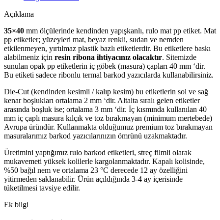
Açıklama
35×40
mm ölçülerinde kendinden yapışkanlı, rulo mat pp etiket. Mat
pp etiketler; yüzeyleri mat, beyaz renkli, sudan ve nemden
etkilenmeyen, yırtılmaz plastik bazlı etiketlerdir. Bu etiketlere baskı
alabilmeniz için
resin ribona ihtiyacınız olacaktır
. Sitemizde
sunulan opak pp etiketlerin iç göbek (masura) çapları 40 mm ‘dir.
Bu etiketi sadece ribonlu termal barkod yazıcılarda kullanabilirsiniz.
Die-Cut (kendinden kesimli / kalıp kesim) bu etiketlerin sol ve sağ
kenar boşlukları ortalama 2 mm ‘dir. Altalta sıralı gelen etiketler
arasında boşluk ise; ortalama 3 mm ‘dir. İç kısmında kullanılan 40
mm iç çaplı masura kılçık ve toz bırakmayan (minimum mertebede)
Avrupa üründür. Kullanmakta olduğumuz premium toz bırakmayan
masuralarımız barkod yazıcılarınızın ömrünü uzakmaktadır.
Üretimini yaptığımız rulo barkod etiketleri, streç filmli olarak
mukavemeti yüksek kolilerle kargolanmaktadır. Kapalı kolisinde,
%50 bağıl nem ve ortalama 23 °C derecede 12 ay özelliğini
yitirmeden saklanabilir. Ürün açıldığında 3-4 ay içerisinde
tüketilmesi tavsiye edilir.
Ek bilgi