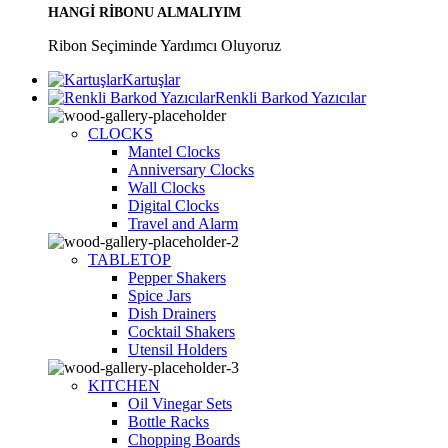
HANGİ RİBONU ALMALIYIM
Ribon Seçiminde Yardımcı Oluyoruz
Kartuşlar
Renkli Barkod Yazıcılar
CLOCKS
Mantel Clocks
Anniversary Clocks
Wall Clocks
Digital Clocks
Travel and Alarm
TABLETOP
Pepper Shakers
Spice Jars
Dish Drainers
Сocktail Shakers
Utensil Holders
KITCHEN
Oil Vinegar Sets
Bottle Racks
Chopping Boards