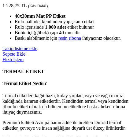
1.228,75
TL
(Kdv Dahil)
40x30mm Mat PP Etiket
Rulo halinde, kendinden yapışkanlı etiket
Rulo içerisinde
1.000 adet
etiket bulunur
Bobin içi (göbek) çapı 40 mm 'dir
Baskı alabilmeniz için
resin ribona
ihtiyacınız olacaktır.
Takip listeme ekle
Sepete Ekle
Hızlı İşlem
TERMAL ETİKET
Termal Etiket Nedir?
Termal etiketler; kağıt bazlı, kolay yırtılan, ısıya ve ışığa maruz
kaldığında kararan etiketlerdir. Kendinden termal veya kendinden
ribonlu etiket olarak da bilinen bu etiketlere baskı alırken ribona
ihtiyaç duymazsınız.
Premium kaliteli Avrupa hammadde ile üretilen Dufold termal
etiketler, çevreye ve insan sağlığına duyarlı üst düzey ürünlerdir.